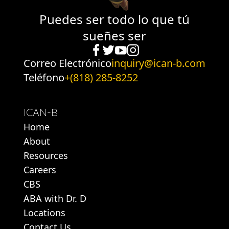
Puedes ser todo lo que tú
sueñes ser
Correo Electrónico
inquiry@ican-b.com
Teléfono
+(818) 285-8252
ICAN-B
Home
About
Resources
Careers
CBS
ABA with Dr. D
Locations
Contact Us